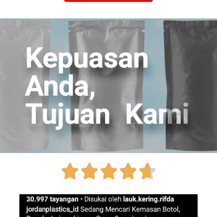
Kepuasan
Anda,
Tujuan Kami




