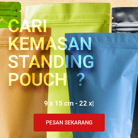
CARI
KEMASAN
STANDING
POUCH ?
9 x 15 cm - 22 x 29 cm
|
PESAN SEKARANG