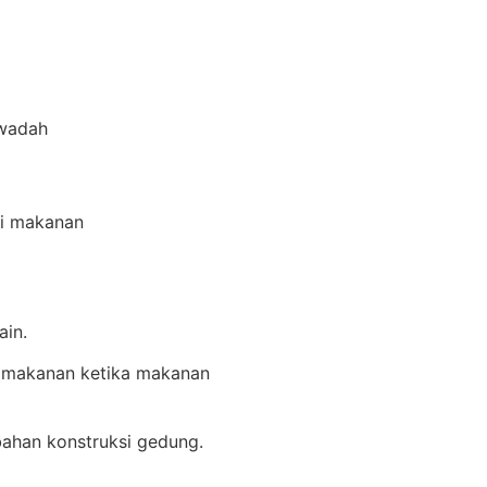
 wadah
hi makanan
ain.
 makanan ketika makanan
bahan konstruksi gedung.