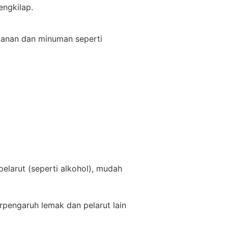
engkilap.
akanan dan minuman seperti
elarut (seperti alkohol), mudah
rpengaruh lemak dan pelarut lain