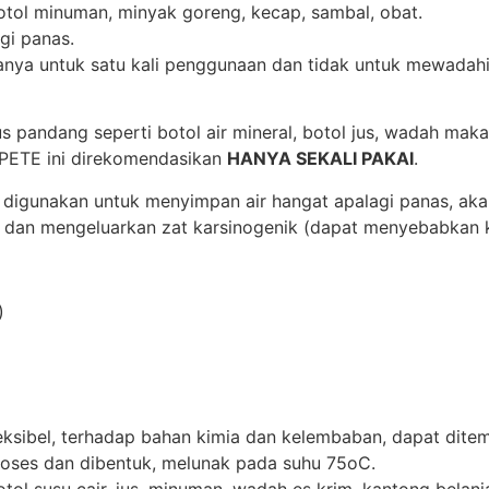
otol minuman, minyak goreng, kecap, sambal, obat.
gi panas.
n hanya untuk satu kali penggunaan dan tidak untuk mewad
s pandang seperti botol air mineral, botol jus, wadah ma
/PETE ini direkomendasikan
HANYA SEKALI PAKAI
.
agi digunakan untuk menyimpan air hangat apalagi panas, a
h dan mengeluarkan zat karsinogenik (dapat menyebabkan 
)
leksibel, terhadap bahan kimia dan kelembaban, dapat ditem
roses dan dibentuk, melunak pada suhu 75oC.
ol susu cair, jus, minuman, wadah es krim, kantong belanja,